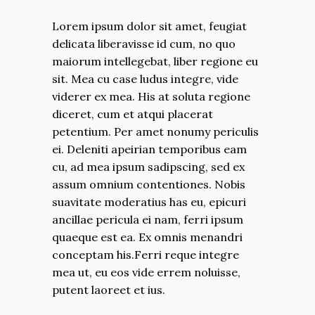
Lorem ipsum dolor sit amet, feugiat
delicata liberavisse id cum, no quo
maiorum intellegebat, liber regione eu
sit. Mea cu case ludus integre, vide
viderer ex mea. His at soluta regione
diceret, cum et atqui placerat
petentium. Per amet nonumy periculis
ei. Deleniti apeirian temporibus eam
cu, ad mea ipsum sadipscing, sed ex
assum omnium contentiones. Nobis
suavitate moderatius has eu, epicuri
ancillae pericula ei nam, ferri ipsum
quaeque est ea. Ex omnis menandri
conceptam his.Ferri reque integre
mea ut, eu eos vide errem noluisse,
putent laoreet et ius.