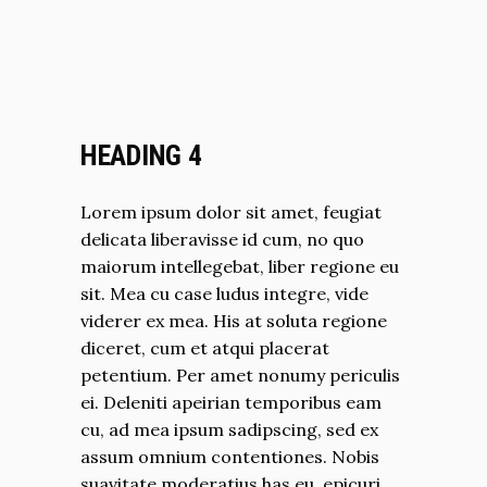
HEADING 4
Lorem ipsum dolor sit amet, feugiat
delicata liberavisse id cum, no quo
maiorum intellegebat, liber regione eu
sit. Mea cu case ludus integre, vide
viderer ex mea. His at soluta regione
diceret, cum et atqui placerat
petentium. Per amet nonumy periculis
ei. Deleniti apeirian temporibus eam
cu, ad mea ipsum sadipscing, sed ex
assum omnium contentiones. Nobis
suavitate moderatius has eu, epicuri