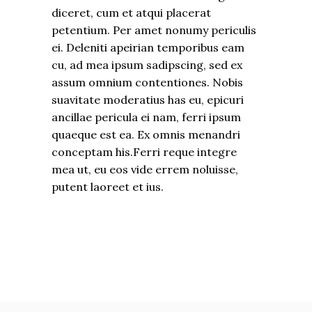
diceret, cum et atqui placerat
petentium. Per amet nonumy periculis
ei. Deleniti apeirian temporibus eam
cu, ad mea ipsum sadipscing, sed ex
assum omnium contentiones. Nobis
suavitate moderatius has eu, epicuri
ancillae pericula ei nam, ferri ipsum
quaeque est ea. Ex omnis menandri
conceptam his.Ferri reque integre
mea ut, eu eos vide errem noluisse,
putent laoreet et ius.