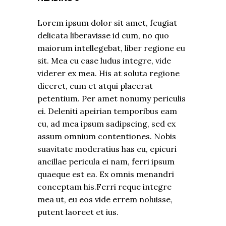
Lorem ipsum dolor sit amet, feugiat
delicata liberavisse id cum, no quo
maiorum intellegebat, liber regione eu
sit. Mea cu case ludus integre, vide
viderer ex mea. His at soluta regione
diceret, cum et atqui placerat
petentium. Per amet nonumy periculis
ei. Deleniti apeirian temporibus eam
cu, ad mea ipsum sadipscing, sed ex
assum omnium contentiones. Nobis
suavitate moderatius has eu, epicuri
ancillae pericula ei nam, ferri ipsum
quaeque est ea. Ex omnis menandri
conceptam his.Ferri reque integre
mea ut, eu eos vide errem noluisse,
putent laoreet et ius.