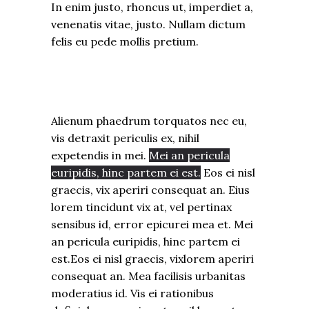
In enim justo, rhoncus ut, imperdiet a,
venenatis vitae, justo. Nullam dictum
felis eu pede mollis pretium.
Alienum phaedrum torquatos nec eu,
vis detraxit periculis ex, nihil
expetendis in mei.
Mei an pericula
euripidis, hinc partem ei est.
Eos ei nisl
graecis, vix aperiri consequat an. Eius
lorem tincidunt vix at, vel pertinax
sensibus id, error epicurei mea et. Mei
an pericula euripidis, hinc partem ei
est.Eos ei nisl graecis, vixlorem aperiri
consequat an. Mea facilisis urbanitas
moderatius id. Vis ei rationibus