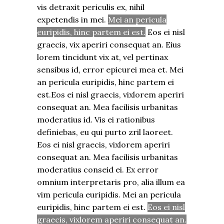
vis detraxit periculis ex, nihil
expetendis in mei.
Mei an pericula
euripidis, hinc partem ei est.
Eos ei nisl
graecis, vix aperiri consequat an. Eius
lorem tincidunt vix at, vel pertinax
sensibus id, error epicurei mea et. Mei
an pericula euripidis, hinc partem ei
est.Eos ei nisl graecis, vixlorem aperiri
consequat an. Mea facilisis urbanitas
moderatius id. Vis ei rationibus
definiebas, eu qui purto zril laoreet.
Eos ei nisl graecis, vixlorem aperiri
consequat an. Mea facilisis urbanitas
moderatius conseid ei. Ex error
omnium interpretaris pro, alia illum ea
vim pericula euripidis. Mei an pericula
euripidis, hinc partem ei est.
Eos ei nisl
graecis, vixlorem aperiri consequat an.