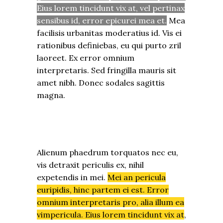
Eius lorem tincidunt vix at, vel pertinax
sensibus id, error epicurei mea et.
Mea
facilisis urbanitas moderatius id. Vis ei
rationibus definiebas, eu qui purto zril
laoreet. Ex error omnium
interpretaris. Sed fringilla mauris sit
amet nibh. Donec sodales sagittis
magna.
Alienum phaedrum torquatos nec eu,
vis detraxit periculis ex, nihil
expetendis in mei.
Mei an pericula
euripidis, hinc partem ei est. Error
omnium interpretaris pro, alia illum ea
vimpericula. Eius lorem tincidunt vix at
,