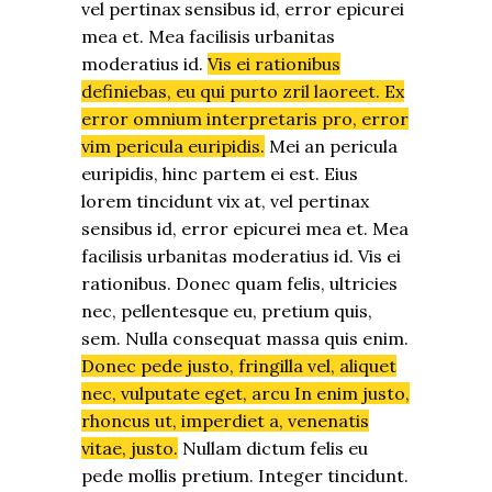
vel pertinax sensibus id, error epicurei
mea et. Mea facilisis urbanitas
moderatius id.
Vis ei rationibus
definiebas, eu qui purto zril laoreet. Ex
error omnium interpretaris pro, error
vim pericula euripidis.
Mei an pericula
euripidis, hinc partem ei est. Eius
lorem tincidunt vix at, vel pertinax
sensibus id, error epicurei mea et. Mea
facilisis urbanitas moderatius id. Vis ei
rationibus. Donec quam felis, ultricies
nec, pellentesque eu, pretium quis,
sem. Nulla consequat massa quis enim.
Donec pede justo, fringilla vel, aliquet
nec, vulputate eget, arcu In enim justo,
rhoncus ut, imperdiet a, venenatis
vitae, justo.
Nullam dictum felis eu
pede mollis pretium. Integer tincidunt.